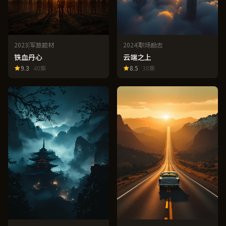
2023
|
军旅题材
2024
|
职场励志
铁血丹心
云端之上
9.3
40集
8.5
38集