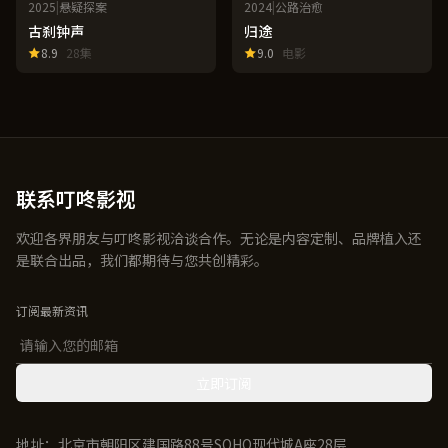
2025
|
悬疑探案
2024
|
公路治愈
古刹钟声
归途
8.9
28集
9.0
电影
联系叮咚影视
欢迎各界朋友与叮咚影视洽谈合作。无论是内容定制、品牌植入还
是联合出品，我们都期待与您共创精彩。
订阅最新资讯
立即订阅
地址：北京市朝阳区建国路88号SOHO现代城A座28层