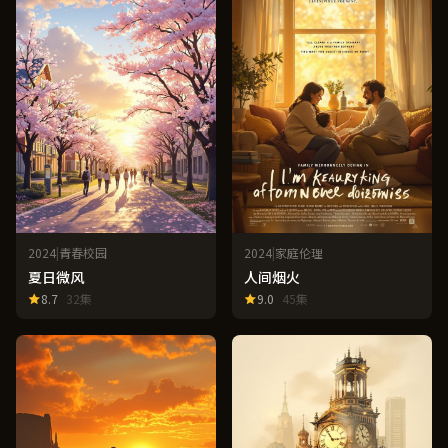
2024
|
青春校园
2024
|
家庭伦理
夏日微风
人间烟火
8.7
32集
9.0
45集