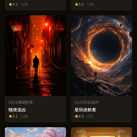
9.2
40集
9.5
56集
2024
|
悬疑犯罪
2025
|
科幻动作
暗夜追凶
星际迷航者
9.1
24集
8.9
电影