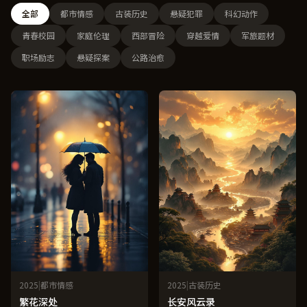
全部
都市情感
古装历史
悬疑犯罪
科幻动作
青春校园
家庭伦理
西部冒险
穿越爱情
军旅题材
职场励志
悬疑探案
公路治愈
2025
|
都市情感
2025
|
古装历史
繁花深处
长安风云录